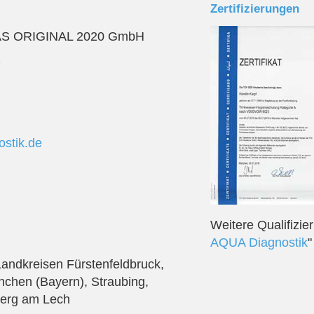
Zertifizierungen
AS ORIGINAL 2020 GmbH
7
stik.de
Weitere Qualifizie
AQUA Diagnostik
"
andkreisen Fürstenfeldbruck,
chen (Bayern), Straubing,
erg am Lech