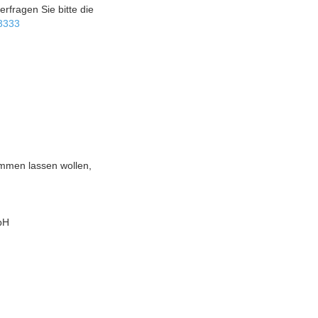
rfragen Sie bitte die
3333
ommen lassen wollen,
bH